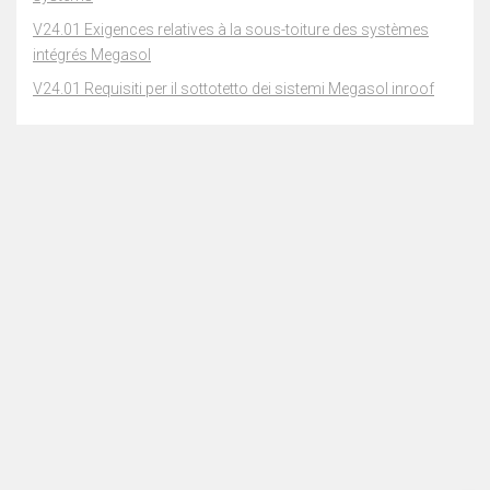
V24.01 Exigences relatives à la sous-toiture des systèmes
intégrés Megasol
V24.01 Requisiti per il sottotetto dei sistemi Megasol inroof