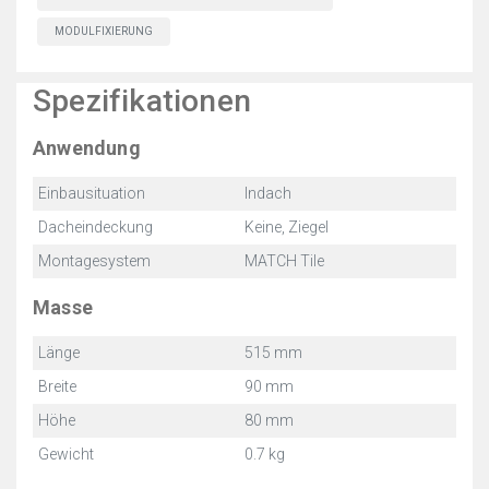
MODULFIXIERUNG
Spezifikationen
Anwendung
Einbausituation
Indach
Dacheindeckung
Keine, Ziegel
Montagesystem
MATCH Tile
Masse
Länge
515 mm
Breite
90 mm
Höhe
80 mm
Gewicht
0.7 kg