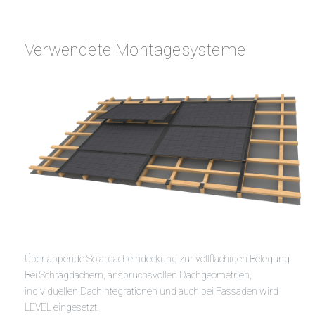
Verwendete Montagesysteme
Überlappende Solardacheindeckung zur vollflächigen Belegung.
Bei Schrägdächern, anspruchsvollen Dachgeometrien,
individuellen Dachintegrationen und auch bei Fassaden wird
LEVEL eingesetzt.