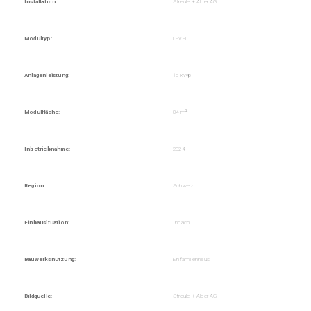
Installation:
Streule + Alder AG
Modultyp:
LEVEL
Anlagenleistung:
16 kWp
2
Modulfläche:
84 m
Inbetriebnahme:
2024
Region:
Schweiz
Einbausituation:
Indach
Bauwerksnutzung:
Einfamilienhaus
Bildquelle:
Streule + Alder AG