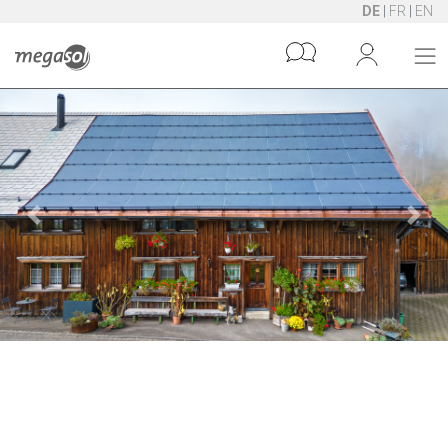
DE
|
FR
|
EN
Previous
Next