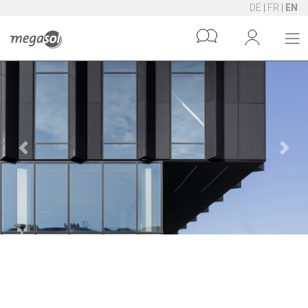
DE
|
FR
|
EN
Previous
Next