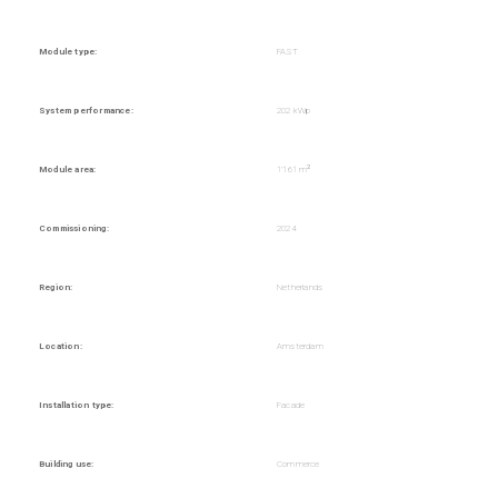
Module type:
FAST
System performance:
202 kWp
2
Module area:
1'161 m
Commissioning:
2024
Region:
Netherlands
Location:
Amsterdam
Installation type:
Facade
Building use:
Commerce